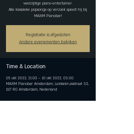
veelzijdige piano-entertainer.
Alle klassieke popsongs op verzoek speelt hij bij
MAXIM Pianobar!
Registratie is afgesloten
Andere evenementen bekijken
Time & Location
05 okt 2022, 21:00 – 10 okt 2022, 03:00
MAXIM Pianobar Amsterdam, Leidsekruisstraat 33,
1117 RG Amsterdam, Nederland
Share This Event