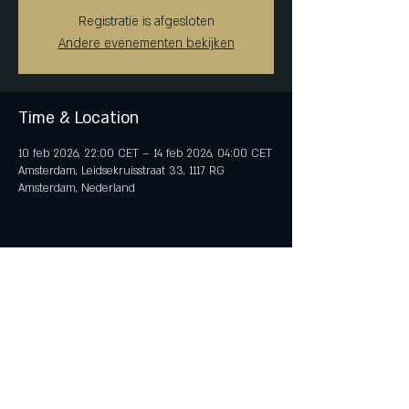
Registratie is afgesloten
Andere evenementen bekijken
Time & Location
10 feb 2026, 22:00 CET – 14 feb 2026, 04:00 CET
Amsterdam, Leidsekruisstraat 33, 1117 RG
Amsterdam, Nederland
Share This Event