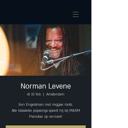
Norman Levene
di 10 feb
  |  
Amsterdam
Een Engelsman met reggae roots.
Alle klassieke popsongs speelt hij bij MAXIM
Pianobar op verzoek!