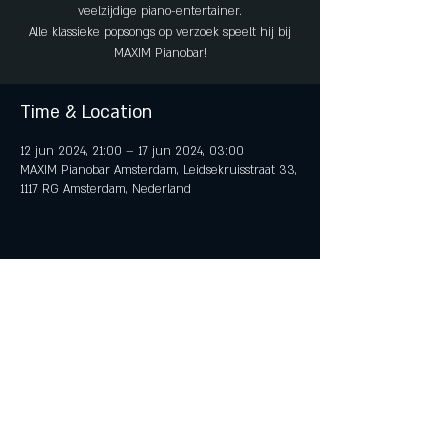
veelzijdige piano-entertainer.
Alle klassieke popsongs op verzoek speelt hij bij
MAXIM Pianobar!
Time & Location
12 jun 2024, 21:00 – 17 jun 2024, 03:00
MAXIM Pianobar Amsterdam, Leidsekruisstraat 33,
1117 RG Amsterdam, Nederland
Share This Event