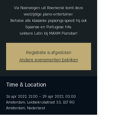
Via Noorwegen uit Roemenië komt deze
veelzijdige piano-entertainer.
Behalve alle klassieke popsongs speelt hij ook
Spaanse en Portugese hits.
Lekkere Latin bij MAXIM Pianobar!
Registratie is afgesloten
Andere evenementen bekijken
Time & Location
26 apr 2022, 21:00 – 29 apr 2022, 03:00
Amsterdam, Leidsekruisstraat 33, 1117 RG
Amsterdam, Nederland