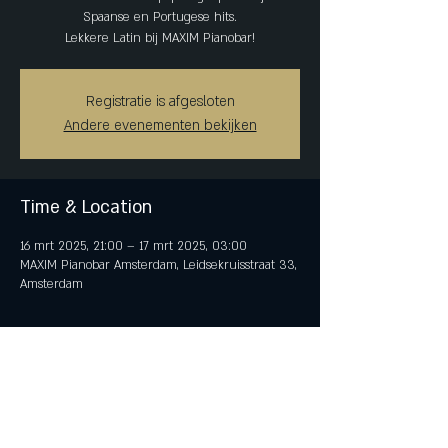
Spaanse en Portugese hits.
Lekkere Latin bij MAXIM Pianobar!
Registratie is afgesloten
Andere evenementen bekijken
Time & Location
16 mrt 2025, 21:00 – 17 mrt 2025, 03:00
MAXIM Pianobar Amsterdam, Leidsekruisstraat 33,
Amsterdam
Share This Event