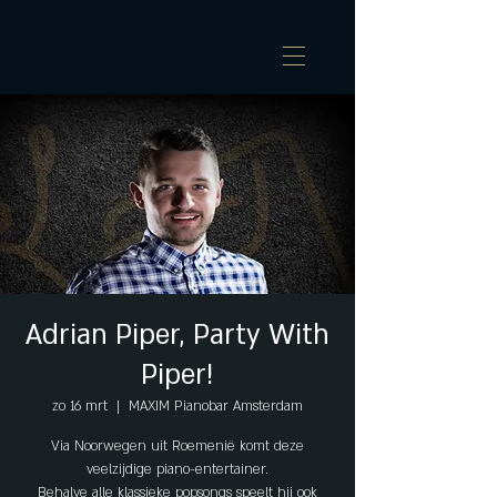
Adrian Piper, Party With
Piper!
zo 16 mrt
  |  
MAXIM Pianobar Amsterdam
Via Noorwegen uit Roemenië komt deze
veelzijdige piano-entertainer.
Behalve alle klassieke popsongs speelt hij ook