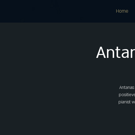
Home
Anta
Antanas 
positiev
pianist 