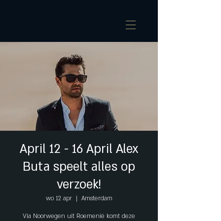
April 12 - 16 April Alex
Buta speelt alles op
verzoek!
wo 12 apr
  |  
Amsterdam
Via Noorwegen uit Roemenië komt deze