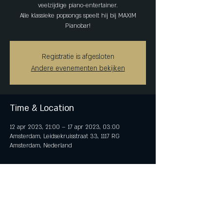
veelzijdige piano-entertainer.
Alle klassieke popsongs speelt hij bij MAXIM
Pianobar!
Registratie is afgesloten
Andere evenementen bekijken
Time & Location
12 apr 2023, 21:00 – 17 apr 2023, 03:00
Amsterdam, Leidsekruisstraat 33, 1117 RG
Amsterdam, Nederland
Share This Event