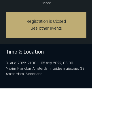
Schot
Registration is Closed
See other events
Time & Location
31 aug 2022, 21:00 – 05 sep 2022, 03:00
Maxim Pianobar Amsterdam, Leidsekruisstraat 33,
Amsterdam, Nederland
Share This Event