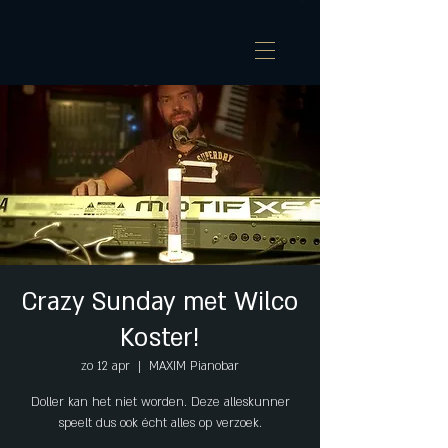
Crazy Sunday met Wilco
Koster!
zo 12 apr
  |  
MAXIM Pianobar
Doller kan het niet worden. Deze alleskunner
speelt dus ook écht alles op verzoek.