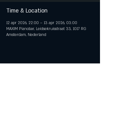
Time & Location
12 apr 2026, 22:00 – 13 apr 2026, 03:00
MAXIM Pianobar, Leidsekruisstraat 33, 1017 RG
Amsterdam, Nederland
Share This Event
© 2018 by iTent Media