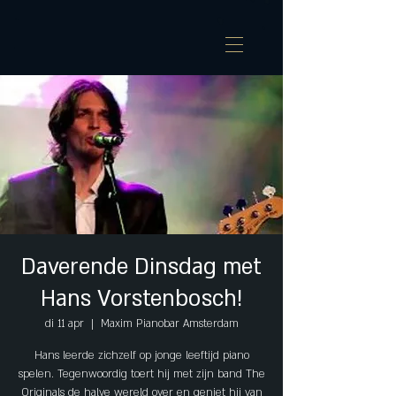
Daverende Dinsdag met
Hans Vorstenbosch!
di 11 apr
  |  
Maxim Pianobar Amsterdam
Hans leerde zichzelf op jonge leeftijd piano
spelen. Tegenwoordig toert hij met zijn band The
Originals de halve wereld over en geniet hij van