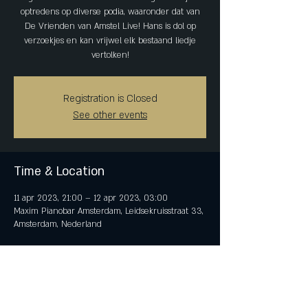
optredens op diverse podia, waaronder dat van
De Vrienden van Amstel Live! Hans is dol op
verzoekjes en kan vrijwel elk bestaand liedje
vertolken!
Registration is Closed
See other events
Time & Location
11 apr 2023, 21:00 – 12 apr 2023, 03:00
Maxim Pianobar Amsterdam, Leidsekruisstraat 33,
Amsterdam, Nederland
Share This Event