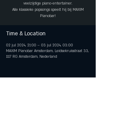
veelzijdige piano-entertainer.
Alle klassieke popsongs speelt hij bij MAXIM
Pianobar!
Time & Location
02 jul 2024, 21:00 – 03 jul 2024, 03:00
MAXIM Pianobar Amsterdam, Leidsekruisstraat 33,
1117 RG Amsterdam, Nederland
Share This Event