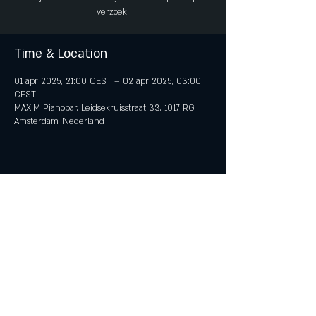
verzoek!
Time & Location
01 apr 2025, 21:00 CEST – 02 apr 2025, 03:00
CEST
MAXIM Pianobar, Leidsekruisstraat 33, 1017 RG
Amsterdam, Nederland
Share This Event
© 2018 by iTent Media