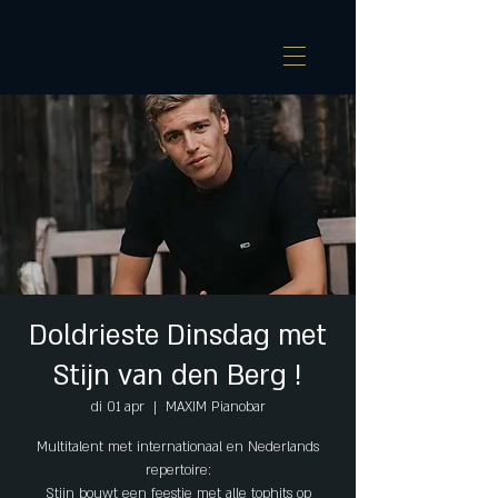
Doldrieste Dinsdag met
Stijn van den Berg !
di 01 apr
  |  
MAXIM Pianobar
Multitalent met internationaal en Nederlands
repertoire:
Stijn bouwt een feestje met alle tophits op