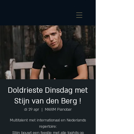
Doldrieste Dinsdag met
Stijn van den Berg !
di 29 apr
  |  
MAXIM Pianobar
Multitalent met internationaal en Nederlands
repertoire:
Stijn bouwt een feestje met alle tophits op