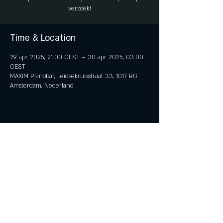
verzoek!
Time & Location
29 apr 2025, 21:00 CEST – 30 apr 2025, 03:00
CEST
MAXIM Pianobar, Leidsekruisstraat 33, 1017 RG
Amsterdam, Nederland
Share This Event
© 2018 by iTent Media