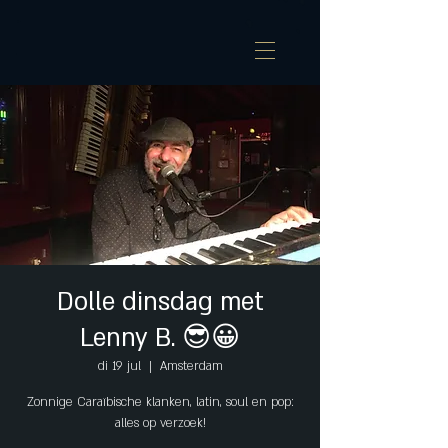
Dolle dinsdag met
Lenny B. 😎😀
di 19 jul
  |  
Amsterdam
Zonnige Caraïbische klanken, latin, soul en pop:
alles op verzoek!