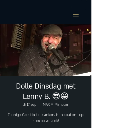
Dolle Dinsdag met
Lenny B. 😎😀
di 17 sep
  |  
MAXIM Pianobar
Zonnige Caraïbische klanken, latin, soul en pop:
alles op verzoek!