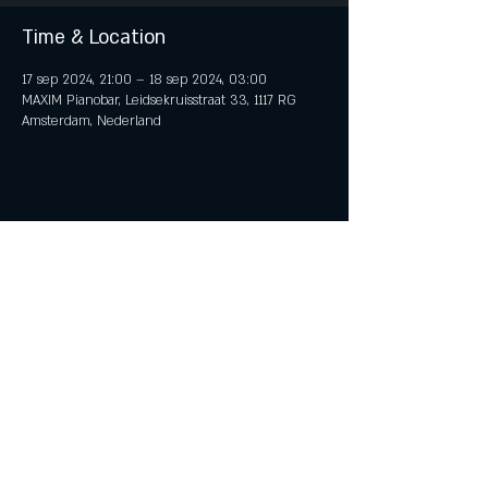
Time & Location
17 sep 2024, 21:00 – 18 sep 2024, 03:00
MAXIM Pianobar, Leidsekruisstraat 33, 1117 RG
Amsterdam, Nederland
Share This Event
© 2018 by iTent Media