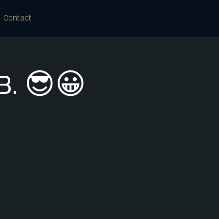
Contact
B. 😎😀