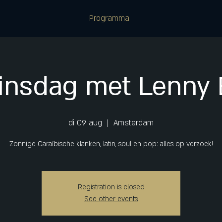
Programma
dinsdag met Lenny 
di 09 aug
  |  
Amsterdam
Zonnige Caraïbische klanken, latin, soul en pop: alles op verzoek!
Registration is closed
See other events