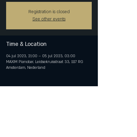
Registration is closed
See other events
Time & Location
04 jul 2023, 21:00 – 05 jul 2023, 03:00
MAXIM Pianobar, Leidsekruisstraat 33, 1117 RG
Amsterdam, Nederland
Share This Event