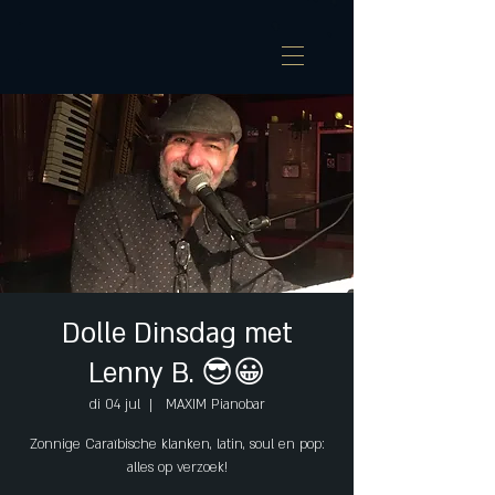
Dolle Dinsdag met
Lenny B. 😎😀
di 04 jul
  |  
MAXIM Pianobar
Zonnige Caraïbische klanken, latin, soul en pop:
alles op verzoek!