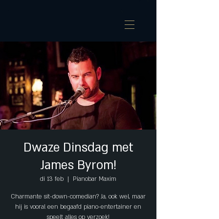
Dwaze Dinsdag met
James Byrom!
di 13 feb
  |  
Pianobar Maxim
Charmante sit-down-comedian? Ja, ook wel, maar
hij is vooral een begaafd piano-entertainer en
speelt alles op verzoek!