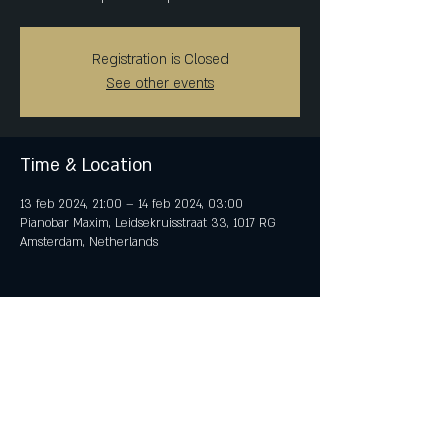
Registration is Closed
See other events
Time & Location
13 feb 2024, 21:00 – 14 feb 2024, 03:00
Pianobar Maxim, Leidsekruisstraat 33, 1017 RG
Amsterdam, Netherlands
Share This Event