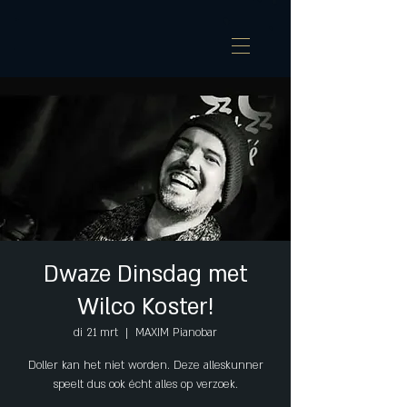
Dwaze Dinsdag met
Wilco Koster!
di 21 mrt
  |  
MAXIM Pianobar
Doller kan het niet worden. Deze alleskunner
speelt dus ook écht alles op verzoek.