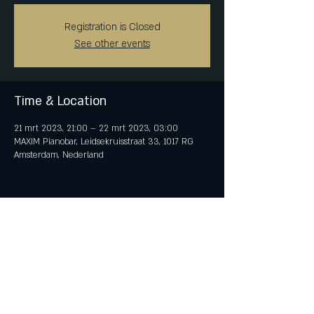
Registration is Closed
See other events
Time & Location
21 mrt 2023, 21:00 – 22 mrt 2023, 03:00
MAXIM Pianobar, Leidsekruisstraat 33, 1017 RG
Amsterdam, Nederland
Share This Event