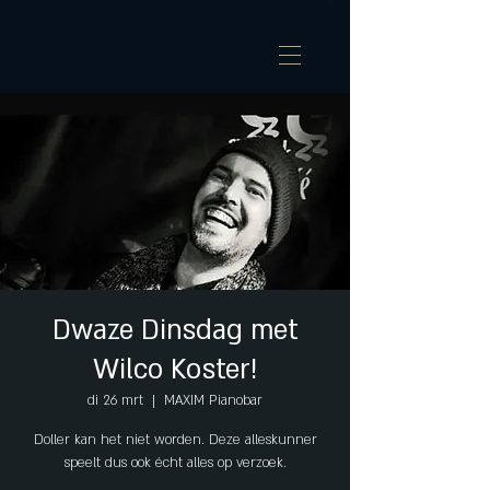
Dwaze Dinsdag met
Wilco Koster!
di 26 mrt
  |  
MAXIM Pianobar
Doller kan het niet worden. Deze alleskunner
speelt dus ook écht alles op verzoek.