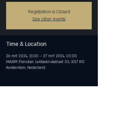
Registration is Closed
See other events
Time & Location
26 mrt 2024, 21:00 – 27 mrt 2024, 03:00
MAXIM Pianobar, Leidsekruisstraat 33, 1017 RG
Amsterdam, Nederland
Share This Event