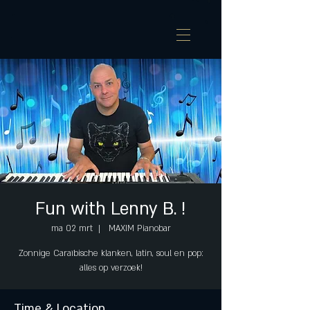
Fun with Lenny B. !
ma 02 mrt
  |  
MAXIM Pianobar
Zonnige Caraïbische klanken, latin, soul en pop:
alles op verzoek!
Time & Location