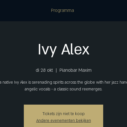
Programma
Ivy Alex
di 28 okt
  |  
Pianobar Maxim
a native Ivy Alex is serenading spirits across the globe with her jazz ha
Tickets zijn niet te koop
Andere evenementen bekijken