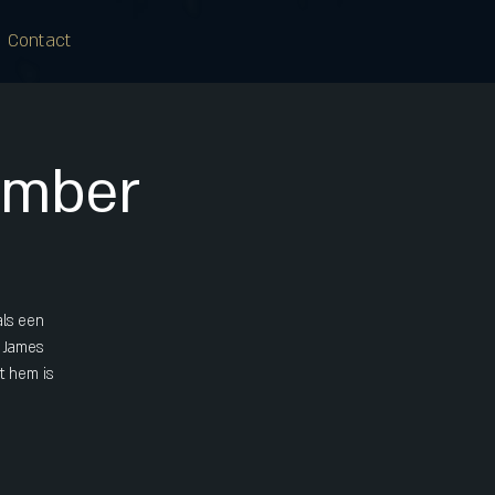
Contact
ember
als een
. James
t hem is