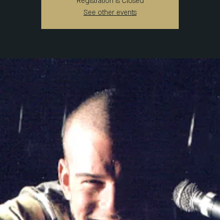
Registration is Closed
See other events