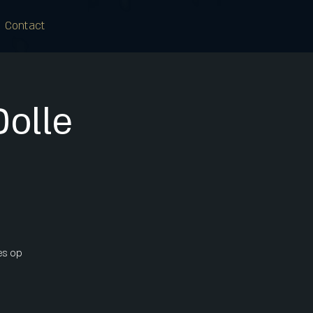
Contact
olle
les op