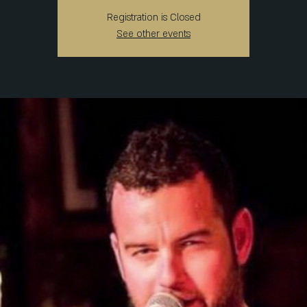
Registration is Closed
See other events