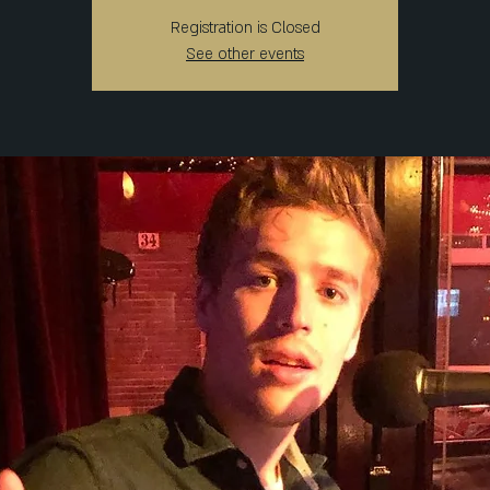
Registration is Closed
See other events