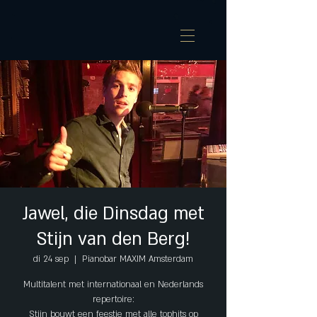
Jawel, die Dinsdag met
Stijn van den Berg!
di 24 sep
  |  
Pianobar MAXIM Amsterdam
Multitalent met internationaal en Nederlands
repertoire:
Stijn bouwt een feestje met alle tophits op