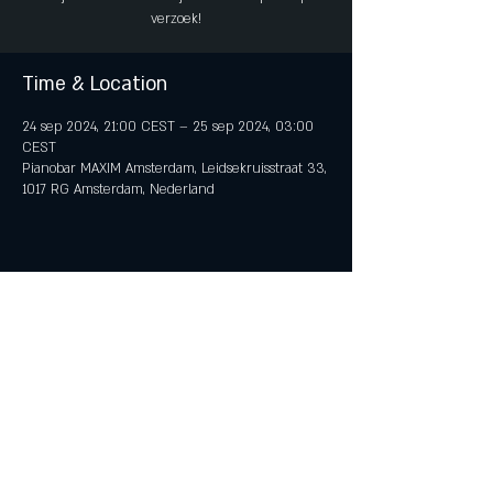
verzoek!
Time & Location
24 sep 2024, 21:00 CEST – 25 sep 2024, 03:00
CEST
Pianobar MAXIM Amsterdam, Leidsekruisstraat 33,
1017 RG Amsterdam, Nederland
Share This Event
© 2018 by iTent Media