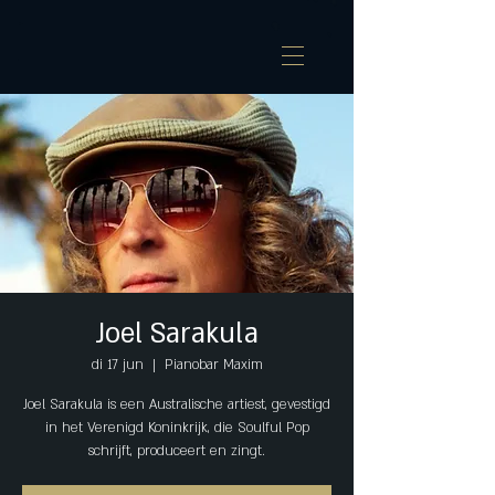
Joel Sarakula
di 17 jun
  |  
Pianobar Maxim
Joel Sarakula is een Australische artiest, gevestigd
in het Verenigd Koninkrijk, die Soulful Pop
schrijft, produceert en zingt.