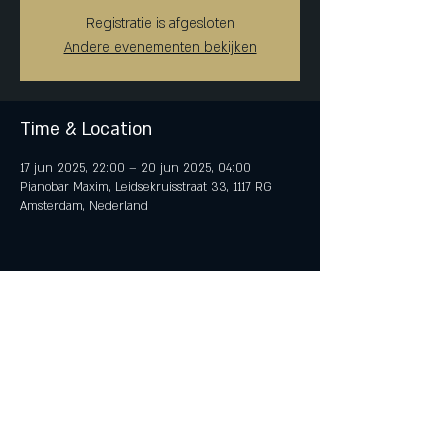
Registratie is afgesloten
Andere evenementen bekijken
Time & Location
17 jun 2025, 22:00 – 20 jun 2025, 04:00
Pianobar Maxim, Leidsekruisstraat 33, 1117 RG
Amsterdam, Nederland
Share This Event