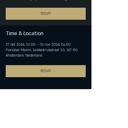
RSVP
Time & Location
27 okt 2026, 22:00 – 01 nov 2026, 04:00
Pianobar Maxim, Leidsekruisstraat 33, 1117 RG
Amsterdam, Nederland
RSVP
Share This Event