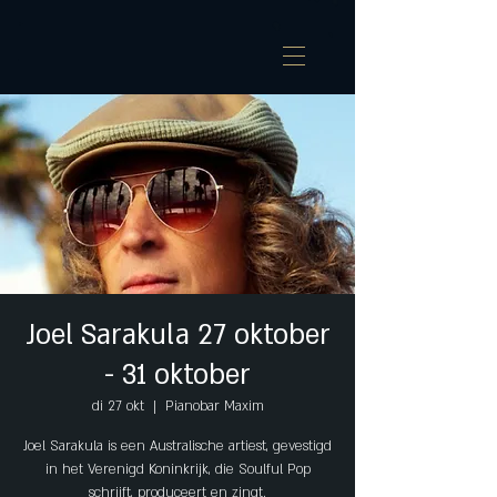
Joel Sarakula 27 oktober
- 31 oktober
di 27 okt
  |  
Pianobar Maxim
Joel Sarakula is een Australische artiest, gevestigd
in het Verenigd Koninkrijk, die Soulful Pop
schrijft, produceert en zingt.