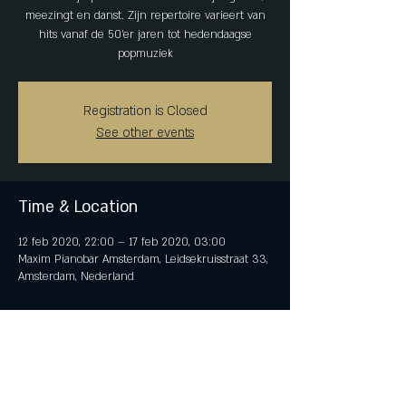
meezingt en danst. Zijn repertoire varieert van
hits vanaf de 50’er jaren tot hedendaagse
popmuziek
Registration is Closed
See other events
Time & Location
12 feb 2020, 22:00 – 17 feb 2020, 03:00
Maxim Pianobar Amsterdam, Leidsekruisstraat 33,
Amsterdam, Nederland
Share This Event