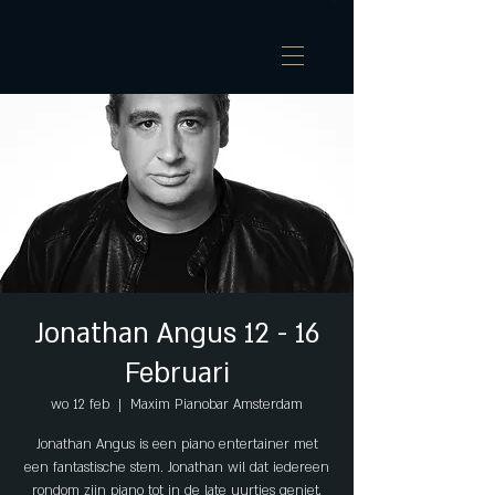
Jonathan Angus 12 - 16
Februari
wo 12 feb
  |  
Maxim Pianobar Amsterdam
Jonathan Angus is een piano entertainer met
een fantastische stem. Jonathan wil dat iedereen
rondom zijn piano tot in de late uurtjes geniet,