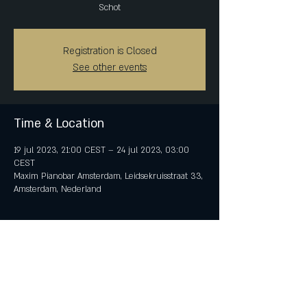
Schot
Registration is Closed
See other events
Time & Location
19 jul 2023, 21:00 CEST – 24 jul 2023, 03:00
CEST
Maxim Pianobar Amsterdam, Leidsekruisstraat 33,
Amsterdam, Nederland
Share This Event