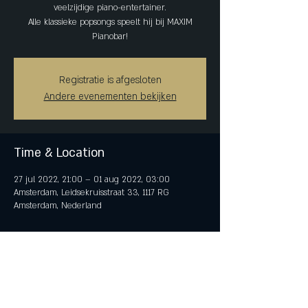
veelzijdige piano-entertainer.
Alle klassieke popsongs speelt hij bij MAXIM
Pianobar!
Registratie is afgesloten
Andere evenementen bekijken
Time & Location
27 jul 2022, 21:00 – 01 aug 2022, 03:00
Amsterdam, Leidsekruisstraat 33, 1117 RG
Amsterdam, Nederland
Share This Event