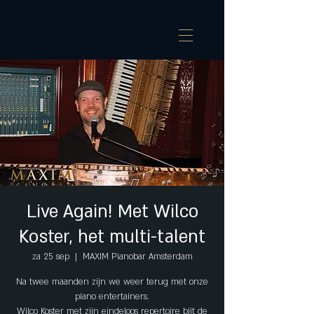
Live Again! Met Wilco
Koster, het multi-talent
za 25 sep
  |  
MAXIM Pianobar Amsterdam
Na twee maanden zijn we weer terug met onze
piano entertainers.
Wilco Koster met zijn eindeloos repertoire bijt de