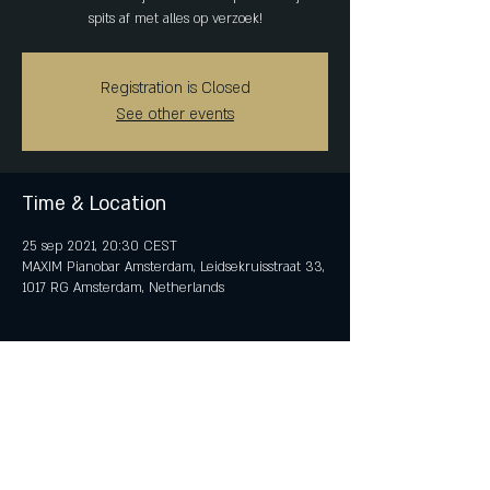
spits af met alles op verzoek!
Registration is Closed
See other events
Time & Location
25 sep 2021, 20:30 CEST
MAXIM Pianobar Amsterdam, Leidsekruisstraat 33,
1017 RG Amsterdam, Netherlands
Share This Event