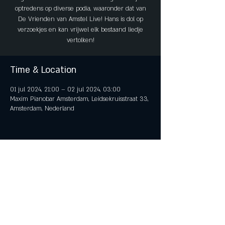
optredens op diverse podia, waaronder dat van
De Vrienden van Amstel Live! Hans is dol op
verzoekjes en kan vrijwel elk bestaand liedje
vertolken!
Time & Location
01 jul 2024, 21:00 – 02 jul 2024, 03:00
Maxim Pianobar Amsterdam, Leidsekruisstraat 33,
Amsterdam, Nederland
Share This Event