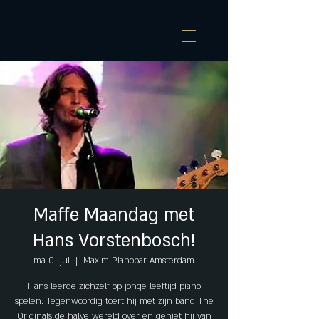
Maffe Maandag met
Hans Vorstenbosch!
ma 01 jul
  |  
Maxim Pianobar Amsterdam
Hans leerde zichzelf op jonge leeftijd piano
spelen. Tegenwoordig toert hij met zijn band The
Originals de halve wereld over en geniet hij van