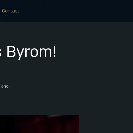
Contact
 Byrom!
piano-