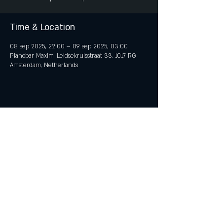
Time & Location
08 sep 2025, 22:00 – 09 sep 2025, 03:00
Pianobar Maxim, Leidsekruisstraat 33, 1017 RG
Amsterdam, Netherlands
Share This Event
© 2018 by iTent Media