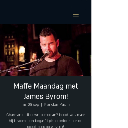
Maffe Maandag met
James Byrom!
ma 08 sep
  |  
Pianobar Maxim
Charmante sit-down-comedian? Ja, ook wel, maar
hij is vooral een begaafd piano-entertainer en
speelt alles op verzoek!