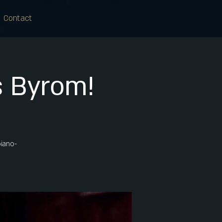
Contact
 Byrom!
piano-