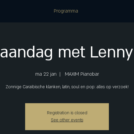
Programma
aandag met Lenny
ma 22 jan
  |  
MAXIM Pianobar
Zonnige Caraïbische klanken, latin, soul en pop: alles op verzoek!
Registration is closed
See other events