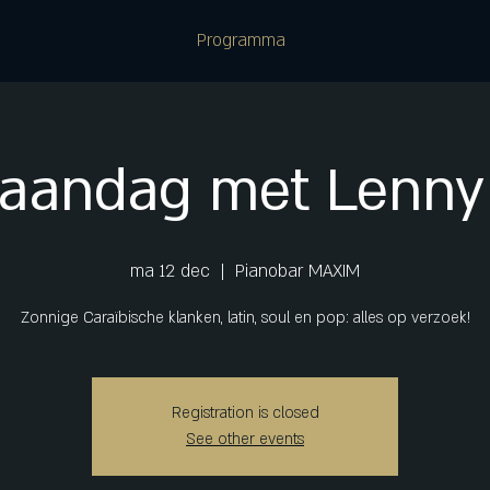
Programma
aandag met Lenny
ma 12 dec
  |  
Pianobar MAXIM
Zonnige Caraïbische klanken, latin, soul en pop: alles op verzoek!
Registration is closed
See other events