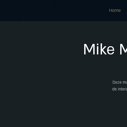
Home
Mike 
Deze mu
de inter