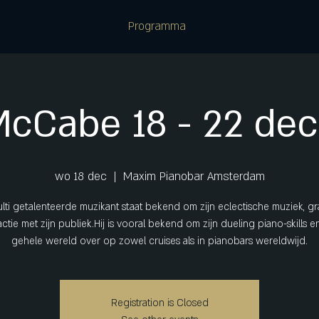
Programma
McCabe 18 - 22 de
wo 18 dec
  |  
Maxim Pianobar Amsterdam
lti getalenteerde muzikant staat bekend om zijn eclectische muziek, gr
actie met zijn publiek.Hij is vooral bekend om zijn dueling piano-skills en
gehele wereld over op zowel cruises als in pianobars wereldwijd.
Registration is Closed