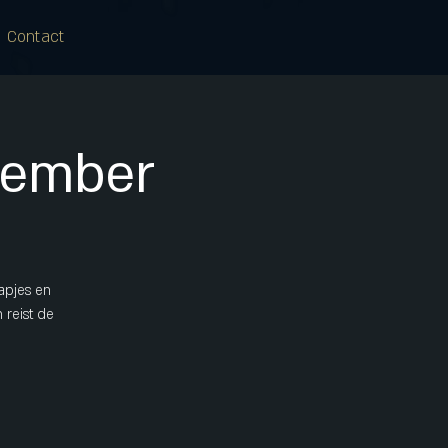
Contact
cember
apjes en
 reist de