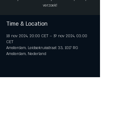
verzoek!
Time & Location
18 nov 2024, 20:00 CET – 19 nov 2024, 03:00
CET
Amsterdam, Leidsekruisstraat 33, 1017 RG
Amsterdam, Nederland
Share This Event
© 2018 by iTent Media