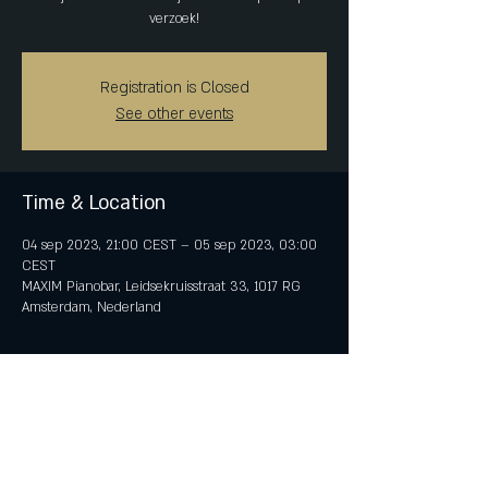
verzoek!
Registration is Closed
See other events
Time & Location
04 sep 2023, 21:00 CEST – 05 sep 2023, 03:00
CEST
MAXIM Pianobar, Leidsekruisstraat 33, 1017 RG
Amsterdam, Nederland
Share This Event