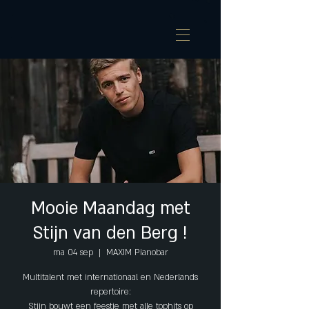
Mooie Maandag met
Stijn van den Berg !
ma 04 sep
  |  
MAXIM Pianobar
Multitalent met internationaal en Nederlands
repertoire:
Stijn bouwt een feestje met alle tophits op