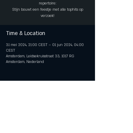
repertoire:
Stijn bouwt een feestje met alle tophits op
verzoek!
Time & Location
31 mei 2024, 21:00 CEST – 01 jun 2024, 04:00
CEST
Amsterdam, Leidsekruisstraat 33, 1017 RG
Amsterdam, Nederland
Share This Event