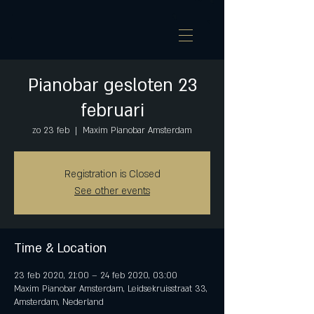
Pianobar gesloten 23
februari
zo 23 feb
  |  
Maxim Pianobar Amsterdam
Registration is Closed
See other events
Time & Location
23 feb 2020, 21:00 – 24 feb 2020, 03:00
Maxim Pianobar Amsterdam, Leidsekruisstraat 33,
Amsterdam, Nederland