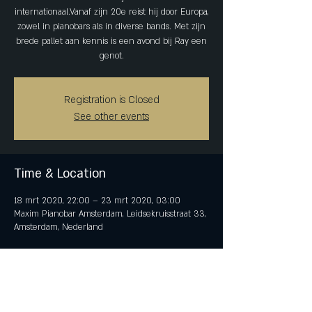
internationaal.Vanaf zijn 20e reist hij door Europa,
zowel in pianobars als in diverse bands. Met zijn
brede pallet aan kennis is een avond bij Ray een
genot.
Registration is Closed
See other events
Time & Location
18 mrt 2020, 22:00 – 23 mrt 2020, 03:00
Maxim Pianobar Amsterdam, Leidsekruisstraat 33,
Amsterdam, Nederland
Share This Event