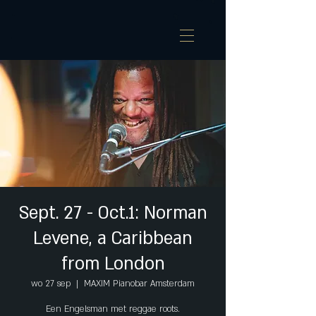
Sept. 27 - Oct.1: Norman
Levene, a Caribbean
from London
wo 27 sep
  |  
MAXIM Pianobar Amsterdam
Een Engelsman met reggae roots.