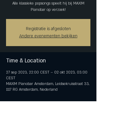
Alle klassieke popsongs speelt hij bij MAXIM
Pianobar op verzoek!
Registratie is afgesloten
Andere evenementen bekijken
Time & Location
27 sep 2023, 22:00 CEST – 02 okt 2023, 03:00
CEST
MAXIM Pianobar Amsterdam, Leidsekruisstraat 33,
1117 RG Amsterdam, Nederland
Share This Event