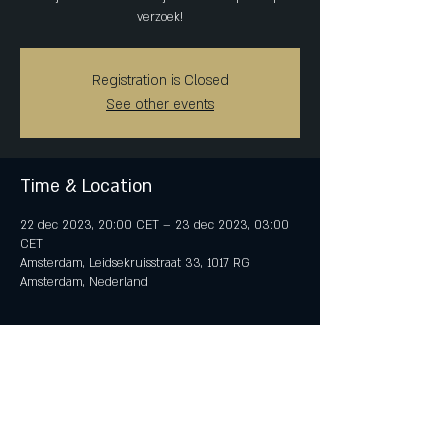
verzoek!
Registration is Closed
See other events
Time & Location
22 dec 2023, 20:00 CET – 23 dec 2023, 03:00
CET
Amsterdam, Leidsekruisstraat 33, 1017 RG
Amsterdam, Nederland
Share This Event