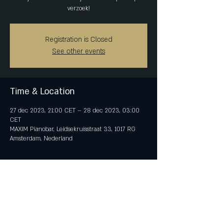
verzoek!
Registration is Closed
See other events
Time & Location
27 dec 2023, 21:00 CET – 28 dec 2023, 03:00
CET
MAXIM Pianobar, Leidsekruisstraat 33, 1017 RG
Amsterdam, Nederland
Share This Event