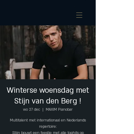
Winterse woensdag met
Stijn van den Berg !
wo 27 dec
  |  
MAXIM Pianobar
Multitalent met internationaal en Nederlands
repertoire:
Stijn bouwt een feestje met alle tophits op