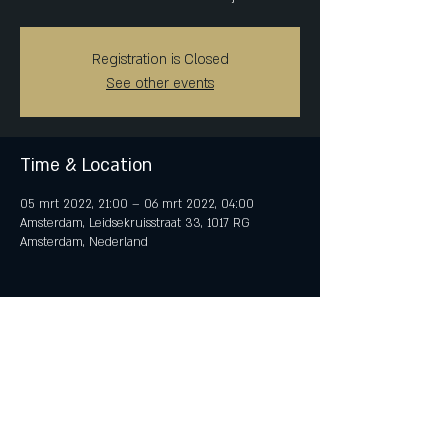
Registration is Closed
See other events
Time & Location
05 mrt 2022, 21:00 – 06 mrt 2022, 04:00
Amsterdam, Leidsekruisstraat 33, 1017 RG
Amsterdam, Nederland
Share This Event