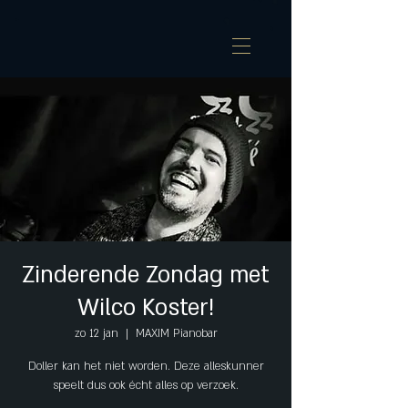
Zinderende Zondag met
Wilco Koster!
zo 12 jan
  |  
MAXIM Pianobar
Doller kan het niet worden. Deze alleskunner
speelt dus ook écht alles op verzoek.