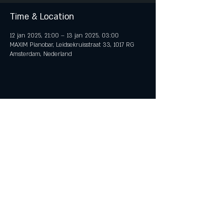
Time & Location
12 jan 2025, 21:00 – 13 jan 2025, 03:00
MAXIM Pianobar, Leidsekruisstraat 33, 1017 RG
Amsterdam, Nederland
Share This Event
© 2018 by iTent Media