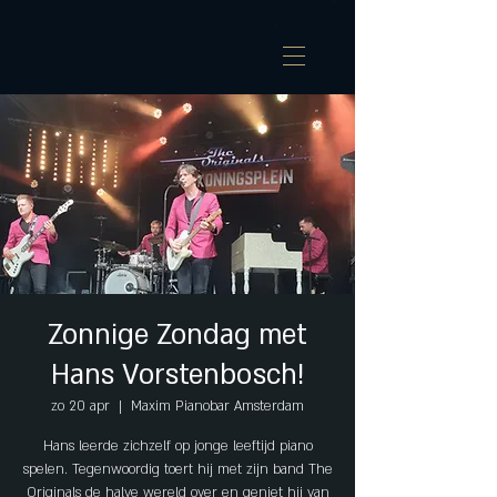
Zonnige Zondag met
Hans Vorstenbosch!
zo 20 apr
  |  
Maxim Pianobar Amsterdam
Hans leerde zichzelf op jonge leeftijd piano
spelen. Tegenwoordig toert hij met zijn band The
Originals de halve wereld over en geniet hij van