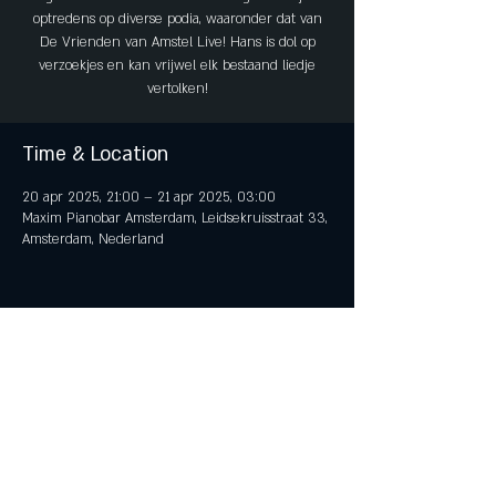
optredens op diverse podia, waaronder dat van
De Vrienden van Amstel Live! Hans is dol op
verzoekjes en kan vrijwel elk bestaand liedje
vertolken!
Time & Location
20 apr 2025, 21:00 – 21 apr 2025, 03:00
Maxim Pianobar Amsterdam, Leidsekruisstraat 33,
Amsterdam, Nederland
Share This Event